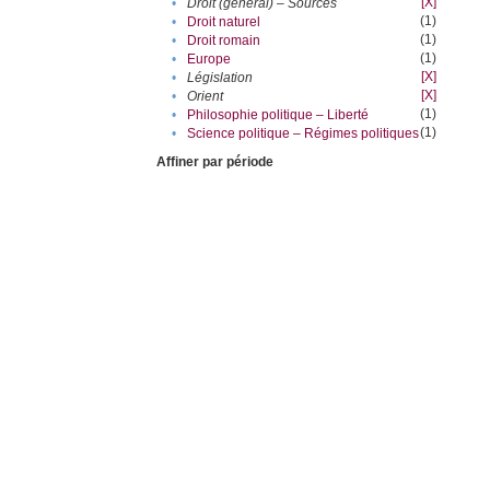
[X]
•
Droit (général) – Sources
(1)
•
Droit naturel
(1)
•
Droit romain
(1)
•
Europe
[X]
•
Législation
[X]
•
Orient
(1)
•
Philosophie politique – Liberté
(1)
•
Science politique – Régimes politiques
Affiner par période