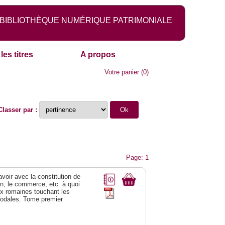
BIBLIOTHÈQUE NUMÉRIQUE PATRIMONIALE
les titres
A propos
Votre panier
(
0
)
Classer par :
Page: 1
 avoir avec la constitution de
on, le commerce, etc. à quoi
oix romaines touchant les
féodales. Tome premier