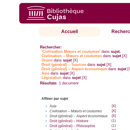
Accueil
Recherc
Rechercher:
'Civilisation Mœurs et coutumes'
dans
sujet.
Civilisation – Mœurs et coutumes
dans
sujet
[X]
Orient
dans
sujet
[X]
Droit (général) – Sources
dans
sujet
[X]
Droit (général) – Aspect économique
dans
sujet
[
Asie
dans
sujet
[X]
Législation
dans
sujet
[X]
Résultats
1
document
Affiner par sujet
[X]
•
Asie
[X]
•
Civilisation – Mœurs et coutumes
[X]
•
Droit (général) – Aspect économique
(1)
•
Droit (général) – Histoire
(1)
•
Droit (général) – Philosophie