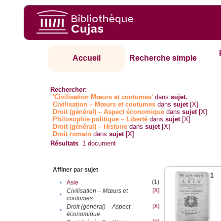
Accueil
Recherche simple
Rechercher:
'Civilisation Mœurs et coutumes'
dans
sujet.
Civilisation – Mœurs et coutumes
dans
sujet
[X]
Droit (général) – Aspect économique
dans
sujet
[X]
Philosophie politique – Liberté
dans
sujet
[X]
Droit (général) – Histoire
dans
sujet
[X]
Droit romain
dans
sujet
[X]
Résultats
1
document
Affiner par sujet
1
(1)
•
Asie
[X]
Civilisation – Mœurs et
•
coutumes
[X]
Droit (général) – Aspect
•
économique