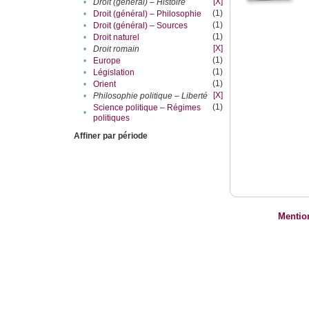
[X]
•
Droit (général) – Histoire
(1)
•
Droit (général) – Philosophie
(1)
•
Droit (général) – Sources
(1)
•
Droit naturel
[X]
•
Droit romain
(1)
•
Europe
(1)
•
Législation
(1)
•
Orient
[X]
•
Philosophie politique – Liberté
(1)
Science politique – Régimes
•
politiques
Affiner par période
Mentio