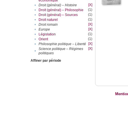
économique
[X]
•
Droit (général) – Histoire
(1)
•
Droit (général) – Philosophie
(1)
•
Droit (général) – Sources
(1)
•
Droit naturel
[X]
•
Droit romain
[X]
•
Europe
(1)
•
Législation
(1)
•
Orient
[X]
•
Philosophie politique – Liberté
[X]
Science politique – Régimes
•
politiques
Affiner par période
Mentio