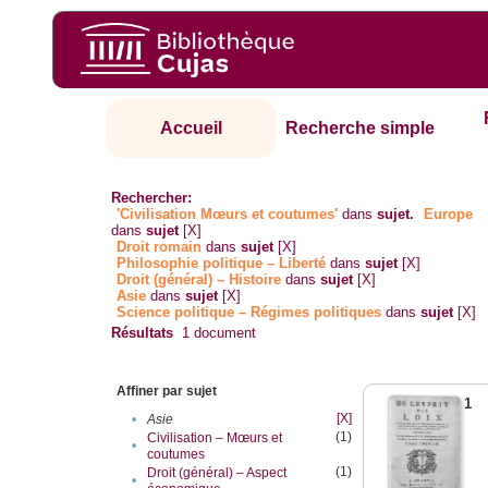
Accueil
Recherche simple
Rechercher:
'Civilisation Mœurs et coutumes'
dans
sujet.
Europe
dans
sujet
[X]
Droit romain
dans
sujet
[X]
Philosophie politique – Liberté
dans
sujet
[X]
Droit (général) – Histoire
dans
sujet
[X]
Asie
dans
sujet
[X]
Science politique – Régimes politiques
dans
sujet
[X]
Résultats
1
document
Affiner par sujet
1
[X]
•
Asie
(1)
Civilisation – Mœurs et
•
coutumes
(1)
Droit (général) – Aspect
•