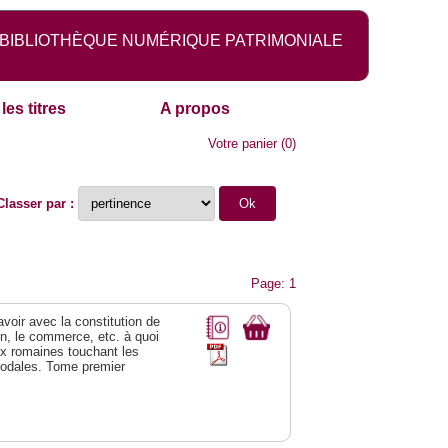
BIBLIOTHÈQUE NUMÉRIQUE PATRIMONIALE
les titres
A propos
Votre panier
(
0
)
Classer par :
Page: 1
 avoir avec la constitution de
on, le commerce, etc. à quoi
oix romaines touchant les
féodales. Tome premier