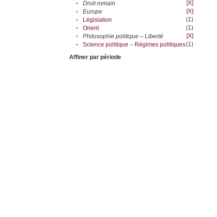
[X]
•
Droit romain
[X]
•
Europe
(1)
•
Législation
(1)
•
Orient
[X]
•
Philosophie politique – Liberté
(1)
•
Science politique – Régimes politiques
Affiner par période