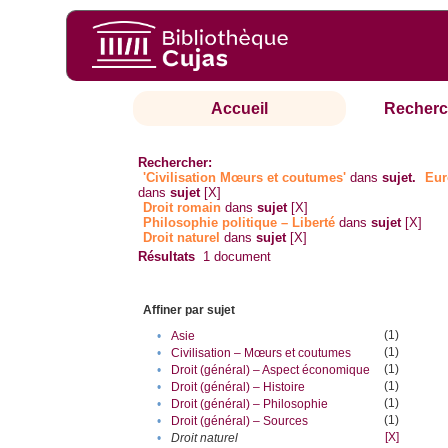
Accueil
Recherc
Rechercher:
'Civilisation Mœurs et coutumes'
dans
sujet.
Eur
dans
sujet
[X]
Droit romain
dans
sujet
[X]
Philosophie politique – Liberté
dans
sujet
[X]
Droit naturel
dans
sujet
[X]
Résultats
1
document
Affiner par sujet
(1)
•
Asie
(1)
•
Civilisation – Mœurs et coutumes
(1)
•
Droit (général) – Aspect économique
(1)
•
Droit (général) – Histoire
(1)
•
Droit (général) – Philosophie
(1)
•
Droit (général) – Sources
[X]
•
Droit naturel