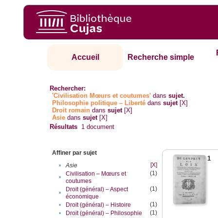
Accueil
Recherche simple
Rechercher:
'Civilisation Mœurs et coutumes'
dans
sujet.
Philosophie politique – Liberté
dans
sujet
[X]
Droit romain
dans
sujet
[X]
Asie
dans
sujet
[X]
Résultats
1
document
Affiner par sujet
1
[X]
•
Asie
(1)
Civilisation – Mœurs et
•
coutumes
(1)
Droit (général) – Aspect
•
économique
(1)
•
Droit (général) – Histoire
(1)
•
Droit (général) – Philosophie