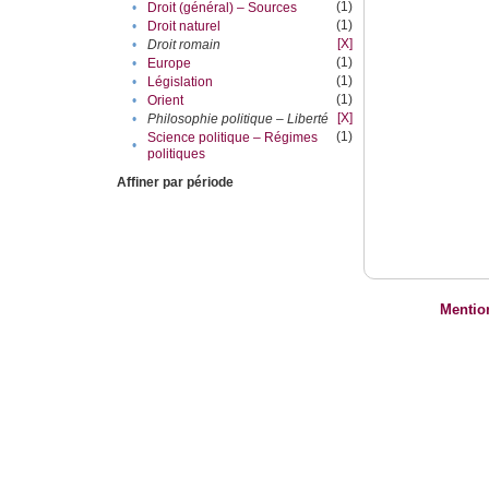
(1)
•
Droit (général) – Sources
(1)
•
Droit naturel
[X]
•
Droit romain
(1)
•
Europe
(1)
•
Législation
(1)
•
Orient
[X]
•
Philosophie politique – Liberté
(1)
Science politique – Régimes
•
politiques
Affiner par période
Mentio