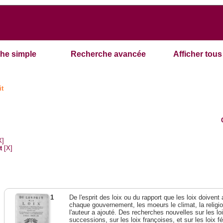
he simple
Recherche avancée
Afficher tous 
it
X]
t
[X]
1
De l'esprit des loix ou du rapport que les loix doivent
chaque gouvernement, les moeurs le climat, la religi
l'auteur a ajouté. Des recherches nouvelles sur les l
successions, sur les loix françoises, et sur les loix 