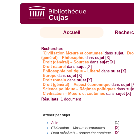
Accueil
Recherc
Rechercher:
'Civilisation Mœurs et coutumes'
dans
sujet.
Dro
(général) – Philosophie
dans
sujet
[X]
Droit (général) – Sources
dans
sujet
[X]
Droit naturel
dans
sujet
[X]
Philosophie politique – Liberté
dans
sujet
[X]
Europe
dans
sujet
[X]
Droit romain
dans
sujet
[X]
Droit (général) – Aspect économique
dans
sujet
[
Science politique – Régimes politiques
dans
suje
Civilisation – Mœurs et coutumes
dans
sujet
[X]
Résultats
1
document
Affiner par sujet
(1)
•
Asie
[X]
•
Civilisation – Mœurs et coutumes
[X]
•
Droit (général) – Aspect économique