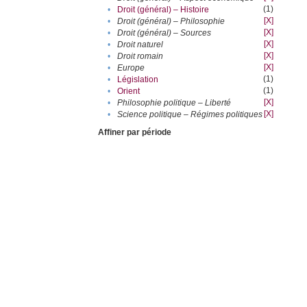
(1)
•
Droit (général) – Histoire
[X]
•
Droit (général) – Philosophie
[X]
•
Droit (général) – Sources
[X]
•
Droit naturel
[X]
•
Droit romain
[X]
•
Europe
(1)
•
Législation
(1)
•
Orient
[X]
•
Philosophie politique – Liberté
[X]
•
Science politique – Régimes politiques
Affiner par période