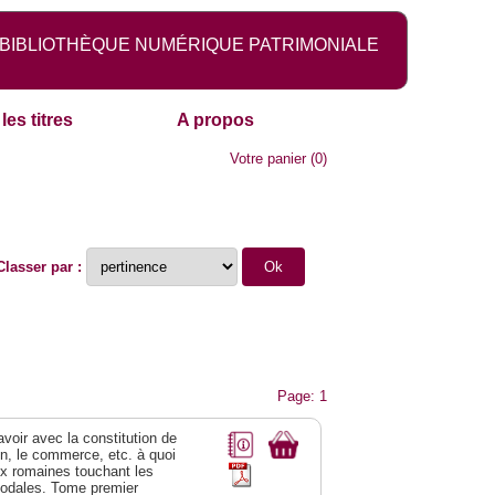
BIBLIOTHÈQUE NUMÉRIQUE PATRIMONIALE
les titres
A propos
Votre panier
(
0
)
Classer par :
Page: 1
 avoir avec la constitution de
on, le commerce, etc. à quoi
oix romaines touchant les
féodales. Tome premier