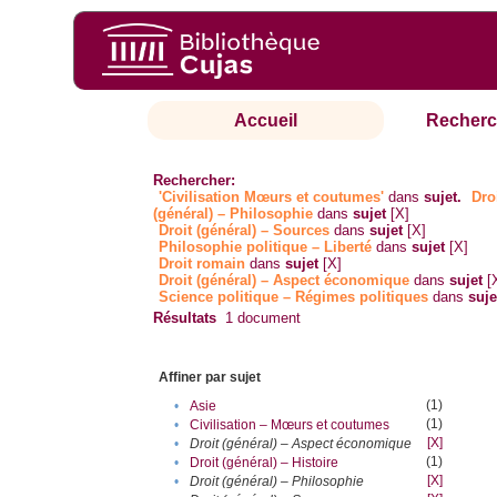
Accueil
Recherc
Rechercher:
'Civilisation Mœurs et coutumes'
dans
sujet.
Dro
(général) – Philosophie
dans
sujet
[X]
Droit (général) – Sources
dans
sujet
[X]
Philosophie politique – Liberté
dans
sujet
[X]
Droit romain
dans
sujet
[X]
Droit (général) – Aspect économique
dans
sujet
[
Science politique – Régimes politiques
dans
suje
Résultats
1
document
Affiner par sujet
(1)
•
Asie
(1)
•
Civilisation – Mœurs et coutumes
[X]
•
Droit (général) – Aspect économique
(1)
•
Droit (général) – Histoire
[X]
•
Droit (général) – Philosophie