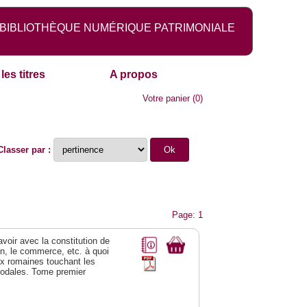
BIBLIOTHÈQUE NUMÉRIQUE PATRIMONIALE
les titres
A propos
Votre panier
(
0
)
Classer par :
Page: 1
 avoir avec la constitution de
on, le commerce, etc. à quoi
oix romaines touchant les
féodales. Tome premier