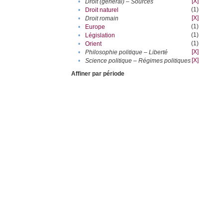
[X]
•
Droit (général) – Sources
(1)
•
Droit naturel
[X]
•
Droit romain
(1)
•
Europe
(1)
•
Législation
(1)
•
Orient
[X]
•
Philosophie politique – Liberté
[X]
•
Science politique – Régimes politiques
Affiner par période