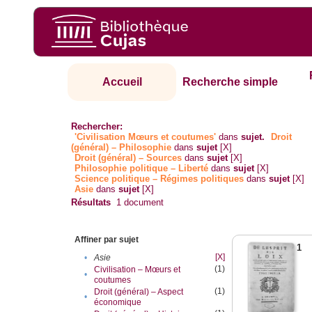
Accueil
Recherche simple
Rechercher:
'Civilisation Mœurs et coutumes'
dans
sujet.
Droit
(général) – Philosophie
dans
sujet
[X]
Droit (général) – Sources
dans
sujet
[X]
Philosophie politique – Liberté
dans
sujet
[X]
Science politique – Régimes politiques
dans
sujet
[X]
Asie
dans
sujet
[X]
Résultats
1
document
Affiner par sujet
1
[X]
•
Asie
(1)
Civilisation – Mœurs et
•
coutumes
(1)
Droit (général) – Aspect
•
économique