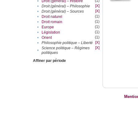
(1)
•
Droit (général) – Histoire
[X]
•
Droit (général) – Philosophie
[X]
•
Droit (général) – Sources
(1)
•
Droit naturel
(1)
•
Droit romain
(1)
•
Europe
(1)
•
Législation
(1)
•
Orient
[X]
•
Philosophie politique – Liberté
[X]
Science politique – Régimes
•
politiques
Affiner par période
Mentio