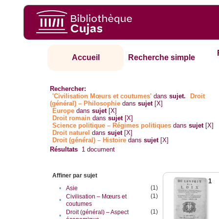
Accueil
Recherche simple
Rechercher:
'Civilisation Mœurs et coutumes'
dans
sujet.
Droit
(général) – Philosophie
dans
sujet
[X]
Europe
dans
sujet
[X]
Droit romain
dans
sujet
[X]
Science politique – Régimes politiques
dans
sujet
[X]
Droit naturel
dans
sujet
[X]
Droit (général) – Histoire
dans
sujet
[X]
Résultats
1
document
Affiner par sujet
1
(1)
•
Asie
(1)
Civilisation – Mœurs et
•
coutumes
(1)
Droit (général) – Aspect
•