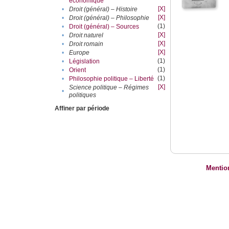
économique
[X]
•
Droit (général) – Histoire
[X]
•
Droit (général) – Philosophie
(1)
•
Droit (général) – Sources
[X]
•
Droit naturel
[X]
•
Droit romain
[X]
•
Europe
(1)
•
Législation
(1)
•
Orient
(1)
•
Philosophie politique – Liberté
[X]
Science politique – Régimes
•
politiques
Affiner par période
Mentio