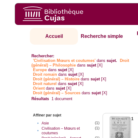
Accueil
Recherche simple
Rechercher:
'Civilisation Mœurs et coutumes'
dans
sujet.
Droit
(général) – Philosophie
dans
sujet
[X]
Europe
dans
sujet
[X]
Droit romain
dans
sujet
[X]
Droit (général) – Histoire
dans
sujet
[X]
Droit naturel
dans
sujet
[X]
Orient
dans
sujet
[X]
Droit (général) – Sources
dans
sujet
[X]
Résultats
1
document
Affiner par sujet
1
(1)
•
Asie
(1)
Civilisation – Mœurs et
•
coutumes