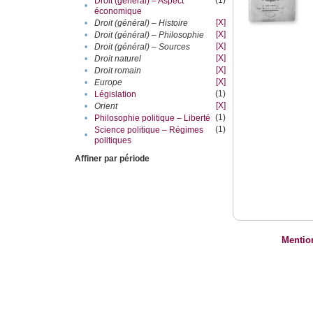
(1)
Droit (général) – Aspect
•
économique
[X]
•
Droit (général) – Histoire
[X]
•
Droit (général) – Philosophie
[X]
•
Droit (général) – Sources
[X]
•
Droit naturel
[X]
•
Droit romain
[X]
•
Europe
(1)
•
Législation
[X]
•
Orient
(1)
•
Philosophie politique – Liberté
(1)
Science politique – Régimes
•
politiques
Affiner par période
Mentio