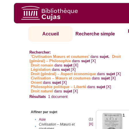
Accueil
Recherche simple
Rechercher:
'Civilisation Mœurs et coutumes'
dans
sujet.
Droit
(général) – Philosophie
dans
sujet
[X]
Droit romain
dans
sujet
[X]
Législation
dans
sujet
[X]
Droit (général) – Aspect économique
dans
sujet
[X]
Civilisation – Mœurs et coutumes
dans
sujet
[X]
Orient
dans
sujet
[X]
Philosophie politique – Liberté
dans
sujet
[X]
Droit naturel
dans
sujet
[X]
Résultats
1
document
Affiner par sujet
1
(1)
•
Asie
[X]
Civilisation – Mœurs et
•
coutumes