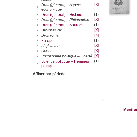
[X]
Droit (général) – Aspect
•
économique
(1)
•
Droit (général) – Histoire
[X]
•
Droit (général) – Philosophie
(1)
•
Droit (général) – Sources
[X]
•
Droit naturel
[X]
•
Droit romain
(1)
•
Europe
[X]
•
Législation
[X]
•
Orient
[X]
•
Philosophie politique – Liberté
(1)
Science politique – Régimes
•
politiques
Affiner par période
Mentio