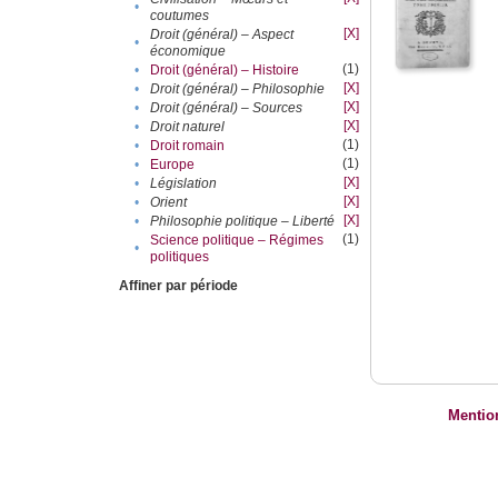
•
coutumes
[X]
Droit (général) – Aspect
•
économique
(1)
•
Droit (général) – Histoire
[X]
•
Droit (général) – Philosophie
[X]
•
Droit (général) – Sources
[X]
•
Droit naturel
(1)
•
Droit romain
(1)
•
Europe
[X]
•
Législation
[X]
•
Orient
[X]
•
Philosophie politique – Liberté
(1)
Science politique – Régimes
•
politiques
Affiner par période
Mentio