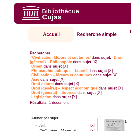
Accueil
Recherche simple
Rechercher:
'Civilisation Mœurs et coutumes'
dans
sujet.
Droit
(général) – Philosophie
dans
sujet
[X]
Orient
dans
sujet
[X]
Philosophie politique – Liberté
dans
sujet
[X]
Civilisation – Mœurs et coutumes
dans
sujet
[X]
Asie
dans
sujet
[X]
Droit naturel
dans
sujet
[X]
Droit (général) – Aspect économique
dans
sujet
[X]
Droit (général) – Sources
dans
sujet
[X]
Législation
dans
sujet
[X]
Résultats
1
document
Affiner par sujet
1
[X]
•
Asie
[X]
Civilisation – Mœurs et