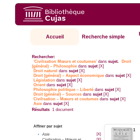
Accueil
Recherche simple
Rechercher:
'Civilisation Mœurs et coutumes'
dans
sujet.
Droit
(général) – Philosophie
dans
sujet
[X]
Droit naturel
dans
sujet
[X]
Droit (général) – Aspect économique
dans
sujet
[X]
Législation
dans
sujet
[X]
Orient
dans
sujet
[X]
Philosophie politique – Liberté
dans
sujet
[X]
Droit (général) – Sources
dans
sujet
[X]
Civilisation – Mœurs et coutumes
dans
sujet
[X]
Asie
dans
sujet
[X]
Résultats
1
document
Affiner par sujet
1
[X]
•
Asie
[X]
Civilisation – Mœurs et