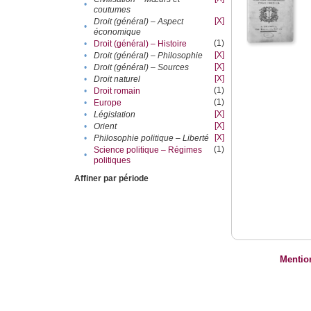
•
coutumes
[X]
Droit (général) – Aspect
•
économique
(1)
•
Droit (général) – Histoire
[X]
•
Droit (général) – Philosophie
[X]
•
Droit (général) – Sources
[X]
•
Droit naturel
(1)
•
Droit romain
(1)
•
Europe
[X]
•
Législation
[X]
•
Orient
[X]
•
Philosophie politique – Liberté
(1)
Science politique – Régimes
•
politiques
Affiner par période
Mentio