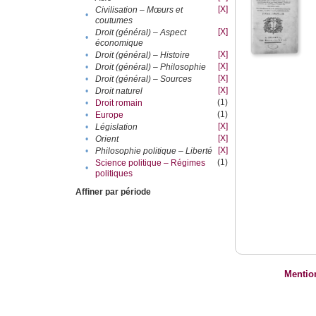
[X]
Civilisation – Mœurs et
•
coutumes
[X]
Droit (général) – Aspect
•
économique
[X]
•
Droit (général) – Histoire
[X]
•
Droit (général) – Philosophie
[X]
•
Droit (général) – Sources
[X]
•
Droit naturel
(1)
•
Droit romain
(1)
•
Europe
[X]
•
Législation
[X]
•
Orient
[X]
•
Philosophie politique – Liberté
(1)
Science politique – Régimes
•
politiques
Affiner par période
Mentio