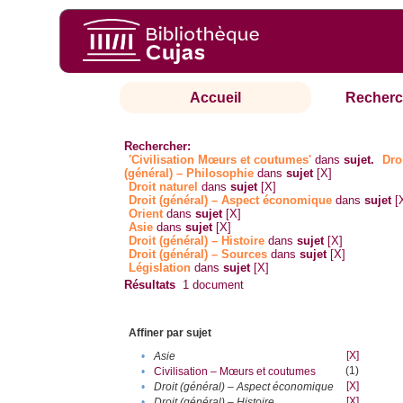
Accueil
Recherc
Rechercher:
'Civilisation Mœurs et coutumes'
dans
sujet.
Dro
(général) – Philosophie
dans
sujet
[X]
Droit naturel
dans
sujet
[X]
Droit (général) – Aspect économique
dans
sujet
[
Orient
dans
sujet
[X]
Asie
dans
sujet
[X]
Droit (général) – Histoire
dans
sujet
[X]
Droit (général) – Sources
dans
sujet
[X]
Législation
dans
sujet
[X]
Résultats
1
document
Affiner par sujet
[X]
•
Asie
(1)
•
Civilisation – Mœurs et coutumes
[X]
•
Droit (général) – Aspect économique
[X]
•
Droit (général) – Histoire