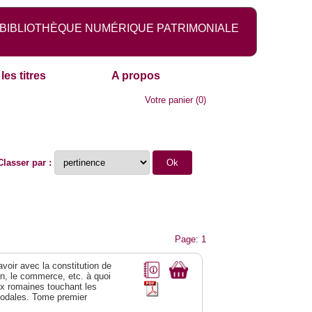
BIBLIOTHÈQUE NUMÉRIQUE PATRIMONIALE
les titres
A propos
Votre panier
(
0
)
Classer par :
Page: 1
 avoir avec la constitution de
on, le commerce, etc. à quoi
oix romaines touchant les
féodales. Tome premier