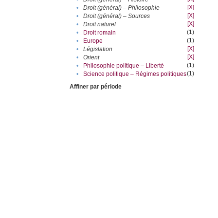
[X]
•
Droit (général) – Philosophie
[X]
•
Droit (général) – Sources
[X]
•
Droit naturel
(1)
•
Droit romain
(1)
•
Europe
[X]
•
Législation
[X]
•
Orient
(1)
•
Philosophie politique – Liberté
(1)
•
Science politique – Régimes politiques
Affiner par période