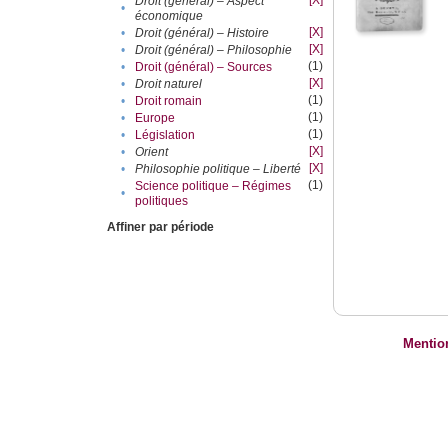
[X]
Droit (général) – Aspect
•
économique
[X]
•
Droit (général) – Histoire
[X]
•
Droit (général) – Philosophie
(1)
•
Droit (général) – Sources
[X]
•
Droit naturel
(1)
•
Droit romain
(1)
•
Europe
(1)
•
Législation
[X]
•
Orient
[X]
•
Philosophie politique – Liberté
(1)
Science politique – Régimes
•
politiques
Affiner par période
Mentio