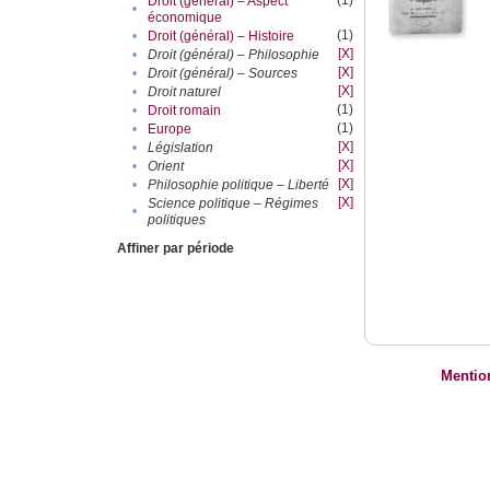
(1)
Droit (général) – Aspect
•
économique
(1)
•
Droit (général) – Histoire
[X]
•
Droit (général) – Philosophie
[X]
•
Droit (général) – Sources
[X]
•
Droit naturel
(1)
•
Droit romain
(1)
•
Europe
[X]
•
Législation
[X]
•
Orient
[X]
•
Philosophie politique – Liberté
[X]
Science politique – Régimes
•
politiques
Affiner par période
Mentio