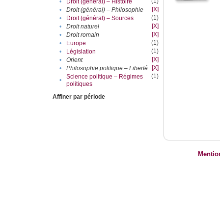
(1)
•
Droit (général) – Histoire
[X]
•
Droit (général) – Philosophie
(1)
•
Droit (général) – Sources
[X]
•
Droit naturel
[X]
•
Droit romain
(1)
•
Europe
(1)
•
Législation
[X]
•
Orient
[X]
•
Philosophie politique – Liberté
(1)
Science politique – Régimes
•
politiques
Affiner par période
Mentio