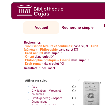
Accueil
Recherche simple
Rechercher:
'Civilisation Mœurs et coutumes'
dans
sujet.
Droit
(général) – Philosophie
dans
sujet
[X]
Droit naturel
dans
sujet
[X]
Orient
dans
sujet
[X]
Philosophie politique – Liberté
dans
sujet
[X]
Droit romain
dans
sujet
[X]
Résultats
1
document
Affiner par sujet
1
(1)
•
Asie
(1)
Civilisation – Mœurs et
•
coutumes
(1)
Droit (général) – Aspect
•
économique