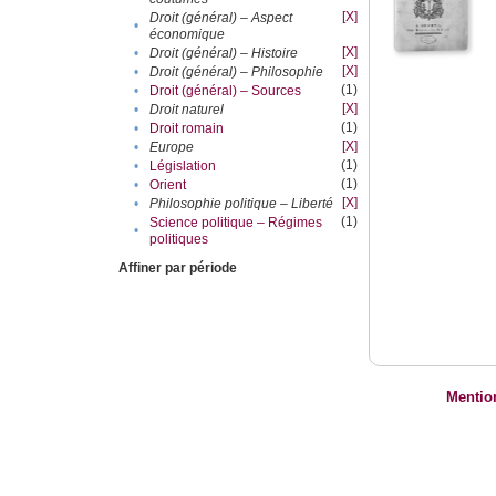
[X]
Droit (général) – Aspect
•
économique
[X]
•
Droit (général) – Histoire
[X]
•
Droit (général) – Philosophie
(1)
•
Droit (général) – Sources
[X]
•
Droit naturel
(1)
•
Droit romain
[X]
•
Europe
(1)
•
Législation
(1)
•
Orient
[X]
•
Philosophie politique – Liberté
(1)
Science politique – Régimes
•
politiques
Affiner par période
Mentio