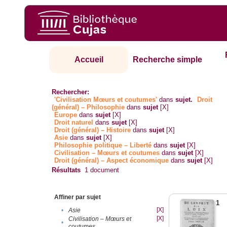
Accueil
Recherche simple
Rechercher:
'Civilisation Mœurs et coutumes'
dans
sujet.
Droit
(général) – Philosophie
dans
sujet
[X]
Europe
dans
sujet
[X]
Droit naturel
dans
sujet
[X]
Droit (général) – Histoire
dans
sujet
[X]
Asie
dans
sujet
[X]
Philosophie politique – Liberté
dans
sujet
[X]
Civilisation – Mœurs et coutumes
dans
sujet
[X]
Droit (général) – Aspect économique
dans
sujet
[X]
Résultats
1
document
Affiner par sujet
1
[X]
•
Asie
[X]
Civilisation – Mœurs et
•
coutumes