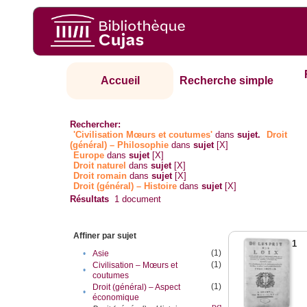
Accueil
Recherche simple
Rechercher:
'Civilisation Mœurs et coutumes'
dans
sujet.
Droit
(général) – Philosophie
dans
sujet
[X]
Europe
dans
sujet
[X]
Droit naturel
dans
sujet
[X]
Droit romain
dans
sujet
[X]
Droit (général) – Histoire
dans
sujet
[X]
Résultats
1
document
Affiner par sujet
1
(1)
•
Asie
(1)
Civilisation – Mœurs et
•
coutumes
(1)
Droit (général) – Aspect
•
économique