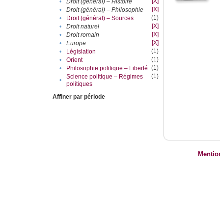
[X]
•
Droit (général) – Histoire
[X]
•
Droit (général) – Philosophie
(1)
•
Droit (général) – Sources
[X]
•
Droit naturel
[X]
•
Droit romain
[X]
•
Europe
(1)
•
Législation
(1)
•
Orient
(1)
•
Philosophie politique – Liberté
(1)
Science politique – Régimes
•
politiques
Affiner par période
Mentio