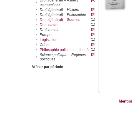
[X]
Droit (général) – Aspect
•
économique
[X]
•
Droit (général) – Histoire
[X]
•
Droit (général) – Philosophie
(1)
•
Droit (général) – Sources
(1)
•
Droit naturel
[X]
•
Droit romain
[X]
•
Europe
(1)
•
Législation
[X]
•
Orient
(1)
•
Philosophie politique – Liberté
[X]
Science politique – Régimes
•
politiques
Affiner par période
Mentio