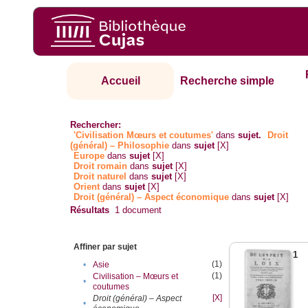
Accueil
Recherche simple
Rechercher:
'Civilisation Mœurs et coutumes'
dans
sujet.
Droit
(général) – Philosophie
dans
sujet
[X]
Europe
dans
sujet
[X]
Droit romain
dans
sujet
[X]
Droit naturel
dans
sujet
[X]
Orient
dans
sujet
[X]
Droit (général) – Aspect économique
dans
sujet
[X]
Résultats
1
document
Affiner par sujet
1
(1)
•
Asie
(1)
Civilisation – Mœurs et
•
coutumes
[X]
Droit (général) – Aspect
•