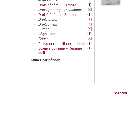
économique
(1)
•
Droit (général) – Histoire
[X]
•
Droit (général) – Philosophie
(1)
•
Droit (général) – Sources
[X]
•
Droit naturel
[X]
•
Droit romain
[X]
•
Europe
(1)
•
Législation
[X]
•
Orient
(1)
•
Philosophie politique – Liberté
(1)
Science politique – Régimes
•
politiques
Affiner par période
Mentio