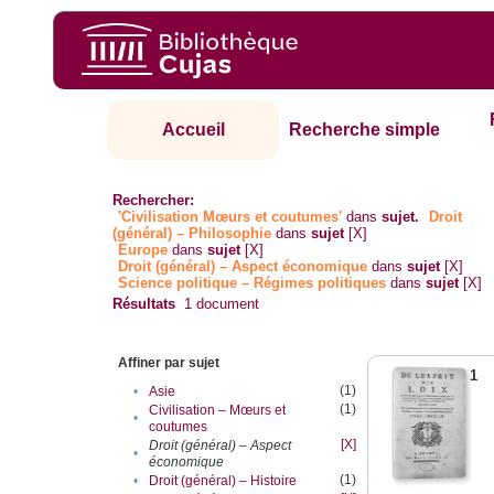
Accueil
Recherche simple
Rechercher:
'Civilisation Mœurs et coutumes'
dans
sujet.
Droit
(général) – Philosophie
dans
sujet
[X]
Europe
dans
sujet
[X]
Droit (général) – Aspect économique
dans
sujet
[X]
Science politique – Régimes politiques
dans
sujet
[X]
Résultats
1
document
Affiner par sujet
1
(1)
•
Asie
(1)
Civilisation – Mœurs et
•
coutumes
[X]
Droit (général) – Aspect
•
économique
(1)
•
Droit (général) – Histoire