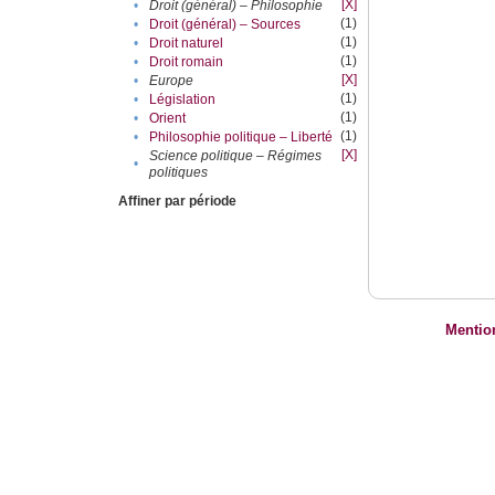
[X]
•
Droit (général) – Philosophie
(1)
•
Droit (général) – Sources
(1)
•
Droit naturel
(1)
•
Droit romain
[X]
•
Europe
(1)
•
Législation
(1)
•
Orient
(1)
•
Philosophie politique – Liberté
[X]
Science politique – Régimes
•
politiques
Affiner par période
Mentio