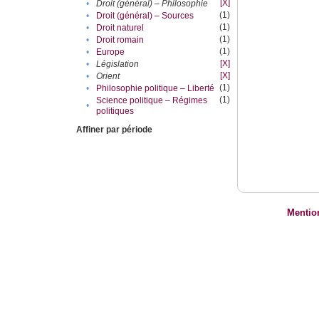
[X]
•
Droit (général) – Philosophie
(1)
•
Droit (général) – Sources
(1)
•
Droit naturel
(1)
•
Droit romain
(1)
•
Europe
[X]
•
Législation
[X]
•
Orient
(1)
•
Philosophie politique – Liberté
(1)
Science politique – Régimes
•
politiques
Affiner par période
Mentio