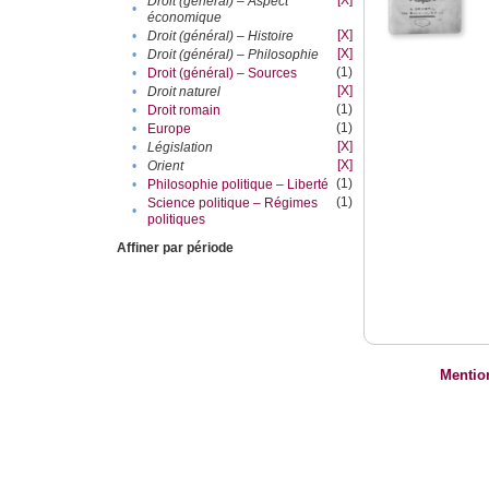
[X]
Droit (général) – Aspect
•
économique
[X]
•
Droit (général) – Histoire
[X]
•
Droit (général) – Philosophie
(1)
•
Droit (général) – Sources
[X]
•
Droit naturel
(1)
•
Droit romain
(1)
•
Europe
[X]
•
Législation
[X]
•
Orient
(1)
•
Philosophie politique – Liberté
(1)
Science politique – Régimes
•
politiques
Affiner par période
Mentio