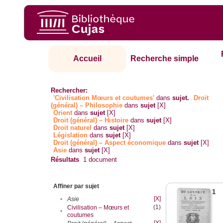
Accueil
Recherche simple
Rechercher:
'Civilisation Mœurs et coutumes'
dans
sujet.
Droit
(général) – Philosophie
dans
sujet
[X]
Orient
dans
sujet
[X]
Droit (général) – Histoire
dans
sujet
[X]
Droit naturel
dans
sujet
[X]
Législation
dans
sujet
[X]
Droit (général) – Aspect économique
dans
sujet
[X]
Asie
dans
sujet
[X]
Résultats
1
document
Affiner par sujet
1
[X]
•
Asie
(1)
Civilisation – Mœurs et
•
coutumes