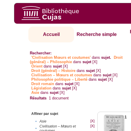
Accueil
Recherche simple
Rechercher:
'Civilisation Mœurs et coutumes'
dans
sujet.
Droit
(général) – Philosophie
dans
sujet
[X]
Orient
dans
sujet
[X]
Droit (général) – Histoire
dans
sujet
[X]
Civilisation – Mœurs et coutumes
dans
sujet
[X]
Philosophie politique – Liberté
dans
sujet
[X]
Droit romain
dans
sujet
[X]
Législation
dans
sujet
[X]
Asie
dans
sujet
[X]
Résultats
1
document
Affiner par sujet
1
[X]
•
Asie
[X]
Civilisation – Mœurs et
•
coutumes