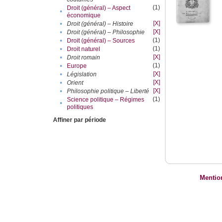
(1)
Droit (général) – Aspect
•
économique
[X]
•
Droit (général) – Histoire
[X]
•
Droit (général) – Philosophie
(1)
•
Droit (général) – Sources
(1)
•
Droit naturel
[X]
•
Droit romain
(1)
•
Europe
[X]
•
Législation
[X]
•
Orient
[X]
•
Philosophie politique – Liberté
(1)
Science politique – Régimes
•
politiques
Affiner par période
Mentio