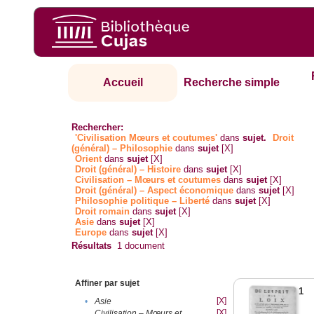
Accueil
Recherche simple
Rechercher:
'Civilisation Mœurs et coutumes'
dans
sujet.
Droit
(général) – Philosophie
dans
sujet
[X]
Orient
dans
sujet
[X]
Droit (général) – Histoire
dans
sujet
[X]
Civilisation – Mœurs et coutumes
dans
sujet
[X]
Droit (général) – Aspect économique
dans
sujet
[X]
Philosophie politique – Liberté
dans
sujet
[X]
Droit romain
dans
sujet
[X]
Asie
dans
sujet
[X]
Europe
dans
sujet
[X]
Résultats
1
document
Affiner par sujet
1
[X]
•
Asie
[X]
Civilisation – Mœurs et