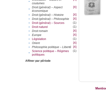
•
coutumes
[X]
Droit (général) – Aspect
•
économique
[X]
•
Droit (général) – Histoire
[X]
•
Droit (général) – Philosophie
(1)
•
Droit (général) – Sources
(1)
•
Droit naturel
[X]
•
Droit romain
[X]
•
Europe
(1)
•
Législation
[X]
•
Orient
[X]
•
Philosophie politique – Liberté
(1)
Science politique – Régimes
•
politiques
Affiner par période
Mentio