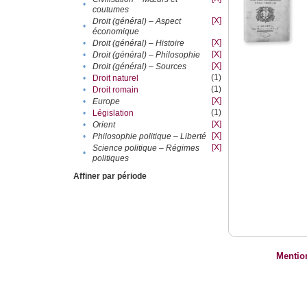
•
coutumes
[X]
Droit (général) – Aspect
•
économique
[X]
•
Droit (général) – Histoire
[X]
•
Droit (général) – Philosophie
[X]
•
Droit (général) – Sources
(1)
•
Droit naturel
(1)
•
Droit romain
[X]
•
Europe
(1)
•
Législation
[X]
•
Orient
[X]
•
Philosophie politique – Liberté
[X]
Science politique – Régimes
•
politiques
Affiner par période
Mentio