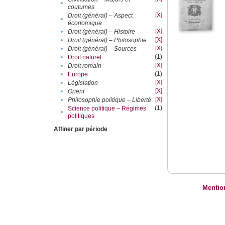
•
coutumes
[X]
Droit (général) – Aspect
•
économique
[X]
•
Droit (général) – Histoire
[X]
•
Droit (général) – Philosophie
[X]
•
Droit (général) – Sources
(1)
•
Droit naturel
[X]
•
Droit romain
(1)
•
Europe
[X]
•
Législation
[X]
•
Orient
[X]
•
Philosophie politique – Liberté
(1)
Science politique – Régimes
•
politiques
Affiner par période
Mentio