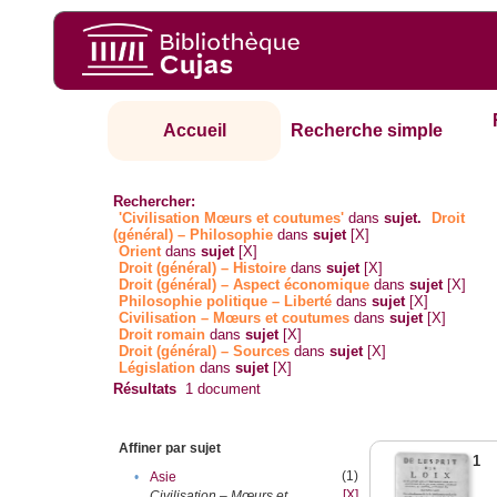
Accueil
Recherche simple
Rechercher:
'Civilisation Mœurs et coutumes'
dans
sujet.
Droit
(général) – Philosophie
dans
sujet
[X]
Orient
dans
sujet
[X]
Droit (général) – Histoire
dans
sujet
[X]
Droit (général) – Aspect économique
dans
sujet
[X]
Philosophie politique – Liberté
dans
sujet
[X]
Civilisation – Mœurs et coutumes
dans
sujet
[X]
Droit romain
dans
sujet
[X]
Droit (général) – Sources
dans
sujet
[X]
Législation
dans
sujet
[X]
Résultats
1
document
Affiner par sujet
1
(1)
•
Asie
[X]
Civilisation – Mœurs et