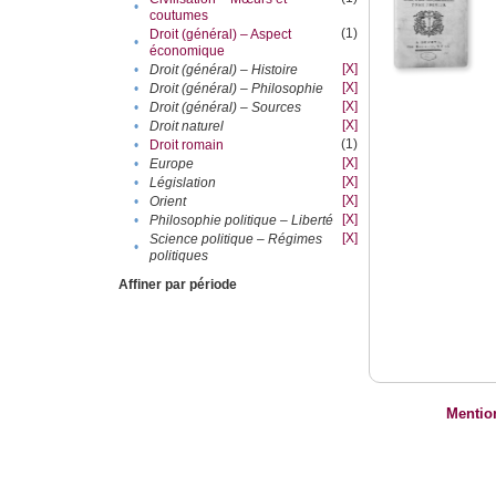
•
coutumes
(1)
Droit (général) – Aspect
•
économique
[X]
•
Droit (général) – Histoire
[X]
•
Droit (général) – Philosophie
[X]
•
Droit (général) – Sources
[X]
•
Droit naturel
(1)
•
Droit romain
[X]
•
Europe
[X]
•
Législation
[X]
•
Orient
[X]
•
Philosophie politique – Liberté
[X]
Science politique – Régimes
•
politiques
Affiner par période
Mentio