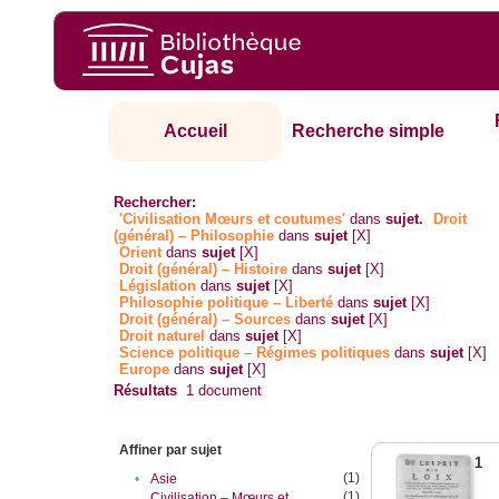
Accueil
Recherche simple
Rechercher:
'Civilisation Mœurs et coutumes'
dans
sujet.
Droit
(général) – Philosophie
dans
sujet
[X]
Orient
dans
sujet
[X]
Droit (général) – Histoire
dans
sujet
[X]
Législation
dans
sujet
[X]
Philosophie politique – Liberté
dans
sujet
[X]
Droit (général) – Sources
dans
sujet
[X]
Droit naturel
dans
sujet
[X]
Science politique – Régimes politiques
dans
sujet
[X]
Europe
dans
sujet
[X]
Résultats
1
document
Affiner par sujet
1
(1)
•
Asie
(1)
Civilisation – Mœurs et