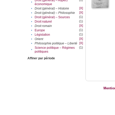
(1)
Droit (général) – Aspect
•
économique
[X]
•
Droit (général) – Histoire
[X]
•
Droit (général) – Philosophie
(1)
•
Droit (général) – Sources
(1)
•
Droit naturel
[X]
•
Droit romain
(1)
•
Europe
(1)
•
Législation
[X]
•
Orient
[X]
•
Philosophie politique – Liberté
(1)
Science politique – Régimes
•
politiques
Affiner par période
Mentio