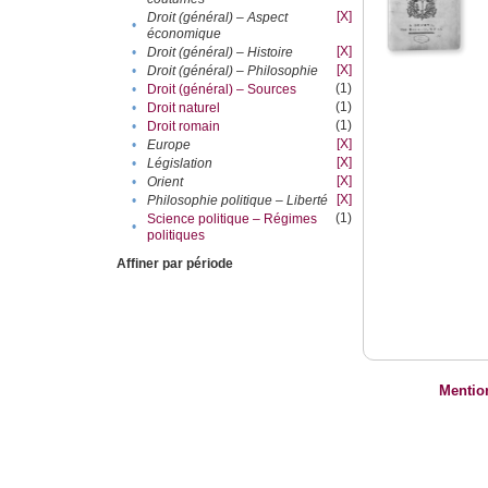
[X]
Droit (général) – Aspect
•
économique
[X]
•
Droit (général) – Histoire
[X]
•
Droit (général) – Philosophie
(1)
•
Droit (général) – Sources
(1)
•
Droit naturel
(1)
•
Droit romain
[X]
•
Europe
[X]
•
Législation
[X]
•
Orient
[X]
•
Philosophie politique – Liberté
(1)
Science politique – Régimes
•
politiques
Affiner par période
Mentio