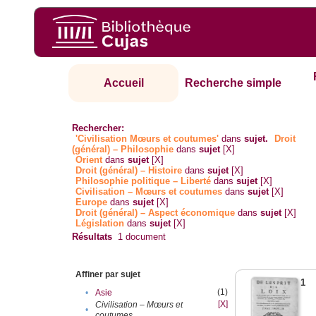
Accueil
Recherche simple
Rechercher:
'Civilisation Mœurs et coutumes'
dans
sujet.
Droit
(général) – Philosophie
dans
sujet
[X]
Orient
dans
sujet
[X]
Droit (général) – Histoire
dans
sujet
[X]
Philosophie politique – Liberté
dans
sujet
[X]
Civilisation – Mœurs et coutumes
dans
sujet
[X]
Europe
dans
sujet
[X]
Droit (général) – Aspect économique
dans
sujet
[X]
Législation
dans
sujet
[X]
Résultats
1
document
Affiner par sujet
1
(1)
•
Asie
[X]
Civilisation – Mœurs et
•
coutumes