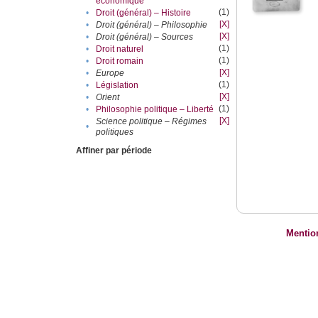
économique
(1)
•
Droit (général) – Histoire
[X]
•
Droit (général) – Philosophie
[X]
•
Droit (général) – Sources
(1)
•
Droit naturel
(1)
•
Droit romain
[X]
•
Europe
(1)
•
Législation
[X]
•
Orient
(1)
•
Philosophie politique – Liberté
[X]
Science politique – Régimes
•
politiques
Affiner par période
Mentio