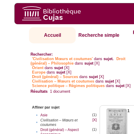
Accueil
Recherche simple
Rechercher:
'Civilisation Mœurs et coutumes'
dans
sujet.
Droit
(général) – Philosophie
dans
sujet
[X]
Orient
dans
sujet
[X]
Europe
dans
sujet
[X]
Droit (général) – Sources
dans
sujet
[X]
Civilisation – Mœurs et coutumes
dans
sujet
[X]
Science politique – Régimes politiques
dans
sujet
[X]
Résultats
1
document
Affiner par sujet
1
(1)
•
Asie
[X]
Civilisation – Mœurs et
•
coutumes
(1)
Droit (général) – Aspect
•