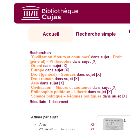
Accueil
Recherche simple
Rechercher:
'Civilisation Mœurs et coutumes'
dans
sujet.
Droit
(général) – Philosophie
dans
sujet
[X]
Orient
dans
sujet
[X]
Europe
dans
sujet
[X]
Droit (général) – Sources
dans
sujet
[X]
Droit romain
dans
sujet
[X]
Asie
dans
sujet
[X]
Civilisation – Mœurs et coutumes
dans
sujet
[X]
Philosophie politique – Liberté
dans
sujet
[X]
Science politique – Régimes politiques
dans
sujet
[X]
Résultats
1
document
Affiner par sujet
1
[X]
•
Asie
[X]
Civilisation – Mœurs et