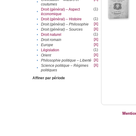
•
coutumes
(1)
Droit (général) – Aspect
•
économique
(1)
•
Droit (général) – Histoire
[X]
•
Droit (général) – Philosophie
[X]
•
Droit (général) – Sources
(1)
•
Droit naturel
[X]
•
Droit romain
[X]
•
Europe
(1)
•
Législation
[X]
•
Orient
[X]
•
Philosophie politique – Liberté
[X]
Science politique – Régimes
•
politiques
Affiner par période
Mentio