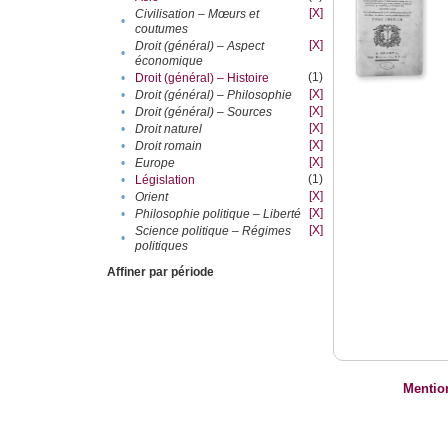
[X]
Civilisation – Mœurs et
•
coutumes
[X]
Droit (général) – Aspect
•
économique
(1)
•
Droit (général) – Histoire
[X]
•
Droit (général) – Philosophie
[X]
•
Droit (général) – Sources
[X]
•
Droit naturel
[X]
•
Droit romain
[X]
•
Europe
(1)
•
Législation
[X]
•
Orient
[X]
•
Philosophie politique – Liberté
[X]
Science politique – Régimes
•
politiques
Affiner par période
Mentio