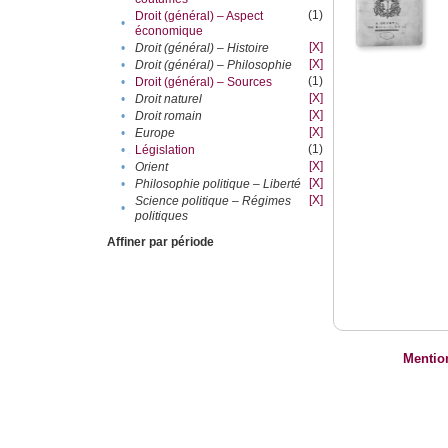
(1)
Droit (général) – Aspect
•
économique
[X]
•
Droit (général) – Histoire
[X]
•
Droit (général) – Philosophie
(1)
•
Droit (général) – Sources
[X]
•
Droit naturel
[X]
•
Droit romain
[X]
•
Europe
(1)
•
Législation
[X]
•
Orient
[X]
•
Philosophie politique – Liberté
[X]
Science politique – Régimes
•
politiques
Affiner par période
Mentio