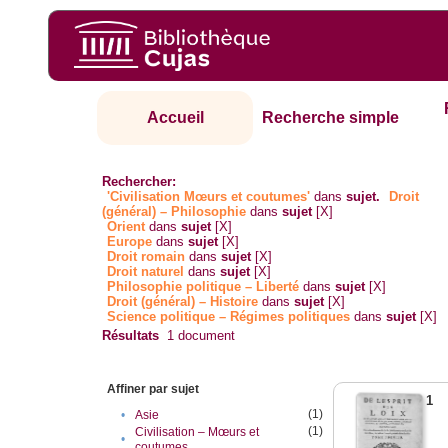
Accueil
Recherche simple
Rechercher:
'Civilisation Mœurs et coutumes'
dans
sujet.
Droit
(général) – Philosophie
dans
sujet
[X]
Orient
dans
sujet
[X]
Europe
dans
sujet
[X]
Droit romain
dans
sujet
[X]
Droit naturel
dans
sujet
[X]
Philosophie politique – Liberté
dans
sujet
[X]
Droit (général) – Histoire
dans
sujet
[X]
Science politique – Régimes politiques
dans
sujet
[X]
Résultats
1
document
Affiner par sujet
1
(1)
•
Asie
(1)
Civilisation – Mœurs et
•
coutumes