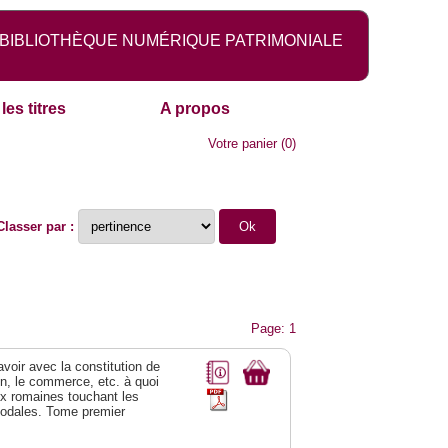
BIBLIOTHÈQUE NUMÉRIQUE PATRIMONIALE
les titres
A propos
Votre panier
(
0
)
Classer par :
Page: 1
 avoir avec la constitution de
on, le commerce, etc. à quoi
oix romaines touchant les
féodales. Tome premier