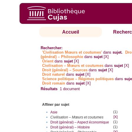
Accueil
Recherc
Rechercher:
'Civilisation Mœurs et coutumes'
dans
sujet.
Dro
(général) – Philosophie
dans
sujet
[X]
Orient
dans
sujet
[X]
Civilisation – Mœurs et coutumes
dans
sujet
[X]
Droit (général) – Sources
dans
sujet
[X]
Droit naturel
dans
sujet
[X]
Science politique – Régimes politiques
dans
suje
Droit romain
dans
sujet
[X]
Résultats
1
document
Affiner par sujet
(1)
•
Asie
[X]
•
Civilisation – Mœurs et coutumes
(1)
•
Droit (général) – Aspect économique
(1)
•
Droit (général) – Histoire