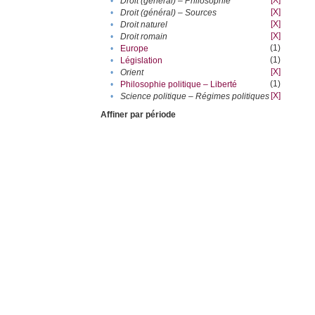
[X]
•
Droit (général) – Philosophie
[X]
•
Droit (général) – Sources
[X]
•
Droit naturel
[X]
•
Droit romain
(1)
•
Europe
(1)
•
Législation
[X]
•
Orient
(1)
•
Philosophie politique – Liberté
[X]
•
Science politique – Régimes politiques
Affiner par période