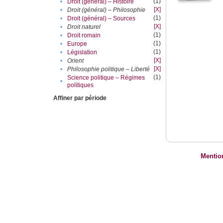
(1)
•
Droit (général) – Histoire
[X]
•
Droit (général) – Philosophie
(1)
•
Droit (général) – Sources
[X]
•
Droit naturel
(1)
•
Droit romain
(1)
•
Europe
(1)
•
Législation
[X]
•
Orient
[X]
•
Philosophie politique – Liberté
(1)
Science politique – Régimes
•
politiques
Affiner par période
Mentio