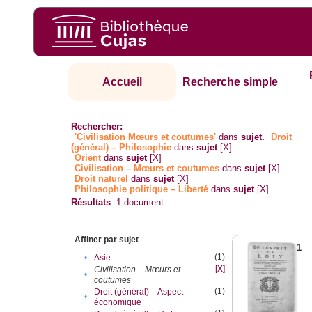
Accueil
Recherche simple
Rechercher:
'Civilisation Mœurs et coutumes'
dans
sujet.
Droit
(général) – Philosophie
dans
sujet
[X]
Orient
dans
sujet
[X]
Civilisation – Mœurs et coutumes
dans
sujet
[X]
Droit naturel
dans
sujet
[X]
Philosophie politique – Liberté
dans
sujet
[X]
Résultats
1
document
Affiner par sujet
1
(1)
•
Asie
[X]
Civilisation – Mœurs et
•
coutumes
(1)
Droit (général) – Aspect
•
économique