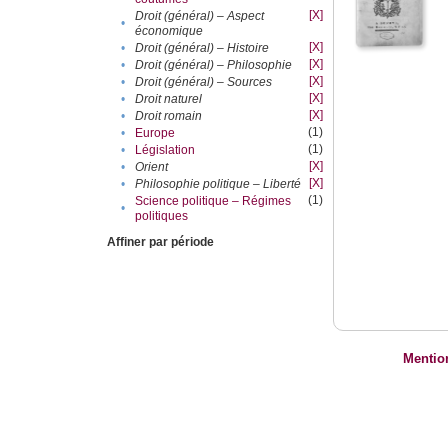
[X]
Droit (général) – Aspect
•
économique
[X]
•
Droit (général) – Histoire
[X]
•
Droit (général) – Philosophie
[X]
•
Droit (général) – Sources
[X]
•
Droit naturel
[X]
•
Droit romain
(1)
•
Europe
(1)
•
Législation
[X]
•
Orient
[X]
•
Philosophie politique – Liberté
(1)
Science politique – Régimes
•
politiques
Affiner par période
Mentio