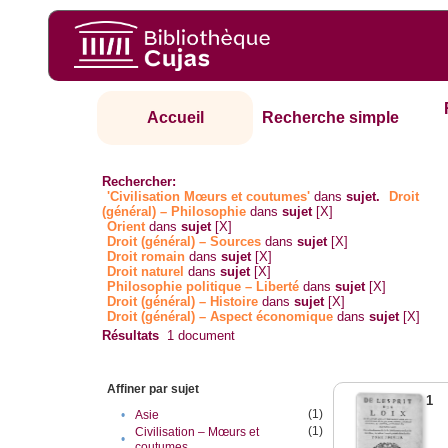
Accueil
Recherche simple
Rechercher:
'Civilisation Mœurs et coutumes'
dans
sujet.
Droit
(général) – Philosophie
dans
sujet
[X]
Orient
dans
sujet
[X]
Droit (général) – Sources
dans
sujet
[X]
Droit romain
dans
sujet
[X]
Droit naturel
dans
sujet
[X]
Philosophie politique – Liberté
dans
sujet
[X]
Droit (général) – Histoire
dans
sujet
[X]
Droit (général) – Aspect économique
dans
sujet
[X]
Résultats
1
document
Affiner par sujet
1
(1)
•
Asie
(1)
Civilisation – Mœurs et
•
coutumes