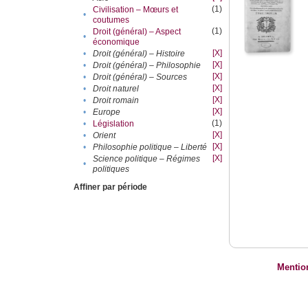
(1)
Civilisation – Mœurs et
•
coutumes
(1)
Droit (général) – Aspect
•
économique
[X]
•
Droit (général) – Histoire
[X]
•
Droit (général) – Philosophie
[X]
•
Droit (général) – Sources
[X]
•
Droit naturel
[X]
•
Droit romain
[X]
•
Europe
(1)
•
Législation
[X]
•
Orient
[X]
•
Philosophie politique – Liberté
[X]
Science politique – Régimes
•
politiques
Affiner par période
Mentio