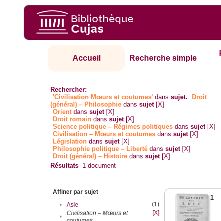
Accueil
Recherche simple
Rechercher:
'Civilisation Mœurs et coutumes'
dans
sujet.
Droit
(général) – Philosophie
dans
sujet
[X]
Orient
dans
sujet
[X]
Droit romain
dans
sujet
[X]
Science politique – Régimes politiques
dans
sujet
[X]
Civilisation – Mœurs et coutumes
dans
sujet
[X]
Législation
dans
sujet
[X]
Philosophie politique – Liberté
dans
sujet
[X]
Droit (général) – Histoire
dans
sujet
[X]
Résultats
1
document
Affiner par sujet
1
(1)
•
Asie
[X]
Civilisation – Mœurs et
•
coutumes