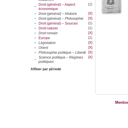
(1)
Droit (général) – Aspect
•
économique
[X]
•
Droit (général) – Histoire
[X]
•
Droit (général) – Philosophie
(1)
•
Droit (général) – Sources
(1)
•
Droit naturel
[X]
•
Droit romain
(1)
•
Europe
[X]
•
Législation
[X]
•
Orient
[X]
•
Philosophie politique – Liberté
[X]
Science politique – Régimes
•
politiques
Affiner par période
Mentio