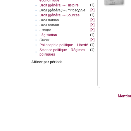
économique
(1)
•
Droit (général) – Histoire
[X]
•
Droit (général) – Philosophie
(1)
•
Droit (général) – Sources
[X]
•
Droit naturel
[X]
•
Droit romain
[X]
•
Europe
(1)
•
Législation
[X]
•
Orient
(1)
•
Philosophie politique – Liberté
(1)
Science politique – Régimes
•
politiques
Affiner par période
Mentio