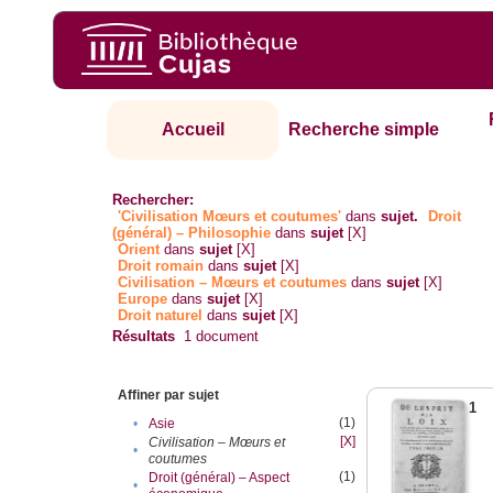
Accueil
Recherche simple
Rechercher:
'Civilisation Mœurs et coutumes'
dans
sujet.
Droit
(général) – Philosophie
dans
sujet
[X]
Orient
dans
sujet
[X]
Droit romain
dans
sujet
[X]
Civilisation – Mœurs et coutumes
dans
sujet
[X]
Europe
dans
sujet
[X]
Droit naturel
dans
sujet
[X]
Résultats
1
document
Affiner par sujet
1
(1)
•
Asie
[X]
Civilisation – Mœurs et
•
coutumes
(1)
Droit (général) – Aspect
•