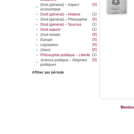
[X]
Droit (général) – Aspect
•
économique
(1)
•
Droit (général) – Histoire
[X]
•
Droit (général) – Philosophie
(1)
•
Droit (général) – Sources
(1)
•
Droit naturel
[X]
•
Droit romain
[X]
•
Europe
[X]
•
Législation
[X]
•
Orient
(1)
•
Philosophie politique – Liberté
[X]
Science politique – Régimes
•
politiques
Affiner par période
Mentio