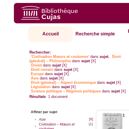
Accueil
Recherche simple
Rechercher:
'Civilisation Mœurs et coutumes'
dans
sujet.
Droit
(général) – Philosophie
dans
sujet
[X]
Orient
dans
sujet
[X]
Droit romain
dans
sujet
[X]
Europe
dans
sujet
[X]
Asie
dans
sujet
[X]
Droit (général) – Aspect économique
dans
sujet
[X]
Législation
dans
sujet
[X]
Science politique – Régimes politiques
dans
sujet
[X]
Résultats
1
document
Affiner par sujet
1
[X]
•
Asie
(1)
Civilisation – Mœurs et
•
coutumes