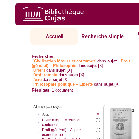
Accueil
Recherche simple
Rechercher:
'Civilisation Mœurs et coutumes'
dans
sujet.
Droit
(général) – Philosophie
dans
sujet
[X]
Orient
dans
sujet
[X]
Droit romain
dans
sujet
[X]
Asie
dans
sujet
[X]
Philosophie politique – Liberté
dans
sujet
[X]
Résultats
1
document
Affiner par sujet
1
[X]
•
Asie
(1)
Civilisation – Mœurs et
•
coutumes
(1)
Droit (général) – Aspect
•
économique