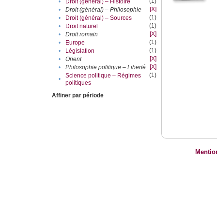
(1)
•
Droit (général) – Histoire
[X]
•
Droit (général) – Philosophie
(1)
•
Droit (général) – Sources
(1)
•
Droit naturel
[X]
•
Droit romain
(1)
•
Europe
(1)
•
Législation
[X]
•
Orient
[X]
•
Philosophie politique – Liberté
(1)
Science politique – Régimes
•
politiques
Affiner par période
Mentio