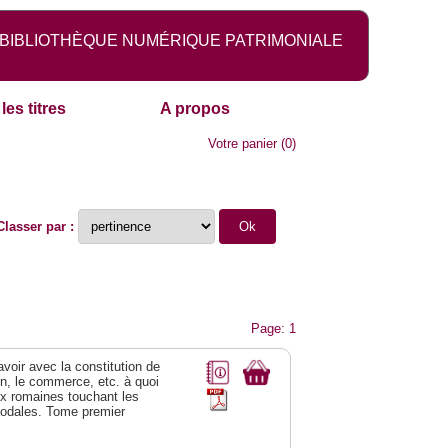
BIBLIOTHÈQUE NUMÉRIQUE PATRIMONIALE
les titres
A propos
Votre panier
(
0
)
Classer par :
Page: 1
 avoir avec la constitution de
on, le commerce, etc. à quoi
oix romaines touchant les
féodales. Tome premier