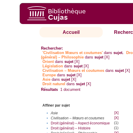
Accueil
Recherc
Rechercher:
'Civilisation Mœurs et coutumes'
dans
sujet.
Dro
(général) – Philosophie
dans
sujet
[X]
Orient
dans
sujet
[X]
Législation
dans
sujet
[X]
Civilisation – Mœurs et coutumes
dans
sujet
[X]
Europe
dans
sujet
[X]
Asie
dans
sujet
[X]
Droit naturel
dans
sujet
[X]
Résultats
1
document
Affiner par sujet
[X]
•
Asie
[X]
•
Civilisation – Mœurs et coutumes
(1)
•
Droit (général) – Aspect économique
(1)
•
Droit (général) – Histoire