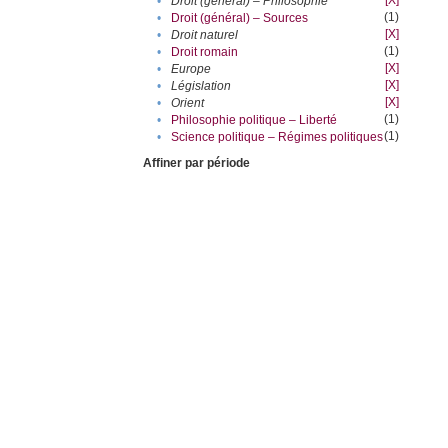
[X]
•
Droit (général) – Philosophie
(1)
•
Droit (général) – Sources
[X]
•
Droit naturel
(1)
•
Droit romain
[X]
•
Europe
[X]
•
Législation
[X]
•
Orient
(1)
•
Philosophie politique – Liberté
(1)
•
Science politique – Régimes politiques
Affiner par période