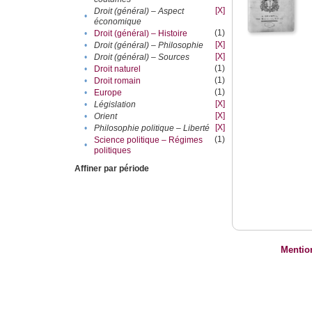
[X]
Droit (général) – Aspect
•
économique
(1)
•
Droit (général) – Histoire
[X]
•
Droit (général) – Philosophie
[X]
•
Droit (général) – Sources
(1)
•
Droit naturel
(1)
•
Droit romain
(1)
•
Europe
[X]
•
Législation
[X]
•
Orient
[X]
•
Philosophie politique – Liberté
(1)
Science politique – Régimes
•
politiques
Affiner par période
Mentio