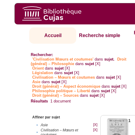
Accueil
Recherche simple
Rechercher:
'Civilisation Mœurs et coutumes'
dans
sujet.
Droit
(général) – Philosophie
dans
sujet
[X]
Orient
dans
sujet
[X]
Législation
dans
sujet
[X]
Civilisation – Mœurs et coutumes
dans
sujet
[X]
Asie
dans
sujet
[X]
Droit (général) – Aspect économique
dans
sujet
[X]
Philosophie politique – Liberté
dans
sujet
[X]
Droit (général) – Sources
dans
sujet
[X]
Résultats
1
document
Affiner par sujet
1
[X]
•
Asie
[X]
Civilisation – Mœurs et
•
coutumes