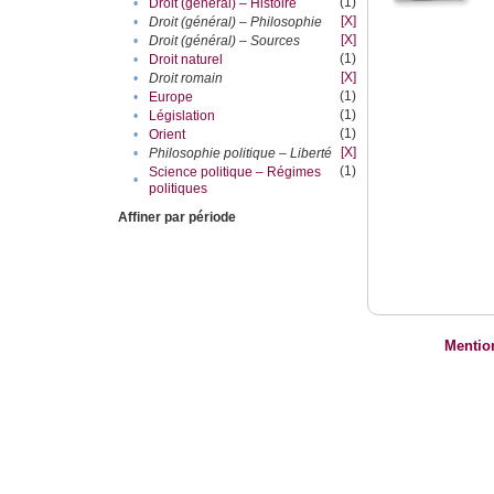
(1)
•
Droit (général) – Histoire
[X]
•
Droit (général) – Philosophie
[X]
•
Droit (général) – Sources
(1)
•
Droit naturel
[X]
•
Droit romain
(1)
•
Europe
(1)
•
Législation
(1)
•
Orient
[X]
•
Philosophie politique – Liberté
(1)
Science politique – Régimes
•
politiques
Affiner par période
Mentio