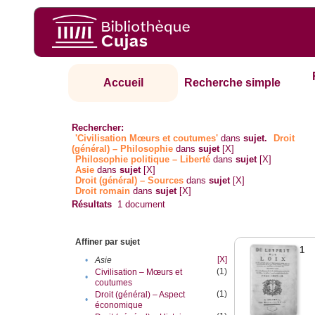
Accueil
Recherche simple
Rechercher:
'Civilisation Mœurs et coutumes'
dans
sujet.
Droit
(général) – Philosophie
dans
sujet
[X]
Philosophie politique – Liberté
dans
sujet
[X]
Asie
dans
sujet
[X]
Droit (général) – Sources
dans
sujet
[X]
Droit romain
dans
sujet
[X]
Résultats
1
document
Affiner par sujet
1
[X]
•
Asie
(1)
Civilisation – Mœurs et
•
coutumes
(1)
Droit (général) – Aspect
•
économique