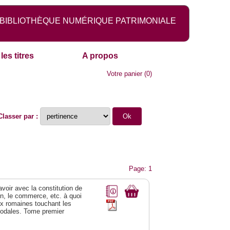
BIBLIOTHÈQUE NUMÉRIQUE PATRIMONIALE
les titres
A propos
Votre panier
(
0
)
Classer par :
Page: 1
 avoir avec la constitution de
on, le commerce, etc. à quoi
oix romaines touchant les
féodales. Tome premier