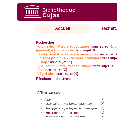
Accueil
Recherc
Rechercher:
'Civilisation Mœurs et coutumes'
dans
sujet.
Dro
(général) – Philosophie
dans
sujet
[X]
Droit (général) – Aspect économique
dans
sujet
[
Science politique – Régimes politiques
dans
suje
Europe
dans
sujet
[X]
Civilisation – Mœurs et coutumes
dans
sujet
[X]
Asie
dans
sujet
[X]
Législation
dans
sujet
[X]
Résultats
1
document
Affiner par sujet
[X]
•
Asie
[X]
•
Civilisation – Mœurs et coutumes
[X]
•
Droit (général) – Aspect économique
(1)
•
Droit (général) – Histoire