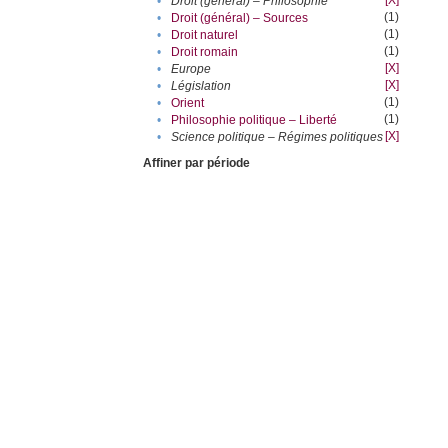
[X]
•
Droit (général) – Philosophie
(1)
•
Droit (général) – Sources
(1)
•
Droit naturel
(1)
•
Droit romain
[X]
•
Europe
[X]
•
Législation
(1)
•
Orient
(1)
•
Philosophie politique – Liberté
[X]
•
Science politique – Régimes politiques
Affiner par période