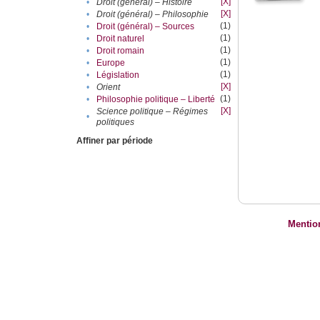
[X]
•
Droit (général) – Histoire
[X]
•
Droit (général) – Philosophie
(1)
•
Droit (général) – Sources
(1)
•
Droit naturel
(1)
•
Droit romain
(1)
•
Europe
(1)
•
Législation
[X]
•
Orient
(1)
•
Philosophie politique – Liberté
[X]
Science politique – Régimes
•
politiques
Affiner par période
Mentio