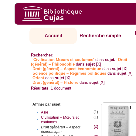
Accueil
Recherche simple
Rechercher:
'Civilisation Mœurs et coutumes'
dans
sujet.
Droit
(général) – Philosophie
dans
sujet
[X]
Droit (général) – Aspect économique
dans
sujet
[X]
Science politique – Régimes politiques
dans
sujet
[X]
Orient
dans
sujet
[X]
Droit (général) – Histoire
dans
sujet
[X]
Résultats
1
document
Affiner par sujet
1
(1)
•
Asie
(1)
Civilisation – Mœurs et
•
coutumes
[X]
Droit (général) – Aspect
•
économique