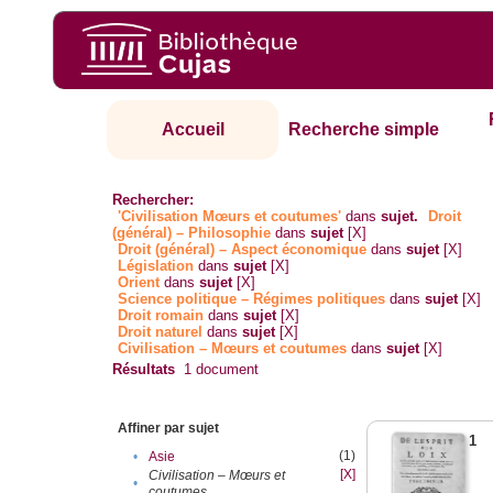
Accueil
Recherche simple
Rechercher:
'Civilisation Mœurs et coutumes'
dans
sujet.
Droit
(général) – Philosophie
dans
sujet
[X]
Droit (général) – Aspect économique
dans
sujet
[X]
Législation
dans
sujet
[X]
Orient
dans
sujet
[X]
Science politique – Régimes politiques
dans
sujet
[X]
Droit romain
dans
sujet
[X]
Droit naturel
dans
sujet
[X]
Civilisation – Mœurs et coutumes
dans
sujet
[X]
Résultats
1
document
Affiner par sujet
1
(1)
•
Asie
[X]
Civilisation – Mœurs et
•
coutumes