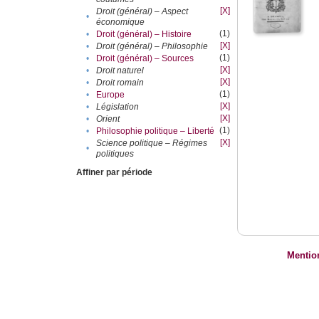
[X]
Droit (général) – Aspect
•
économique
(1)
•
Droit (général) – Histoire
[X]
•
Droit (général) – Philosophie
(1)
•
Droit (général) – Sources
[X]
•
Droit naturel
[X]
•
Droit romain
(1)
•
Europe
[X]
•
Législation
[X]
•
Orient
(1)
•
Philosophie politique – Liberté
[X]
Science politique – Régimes
•
politiques
Affiner par période
Mentio